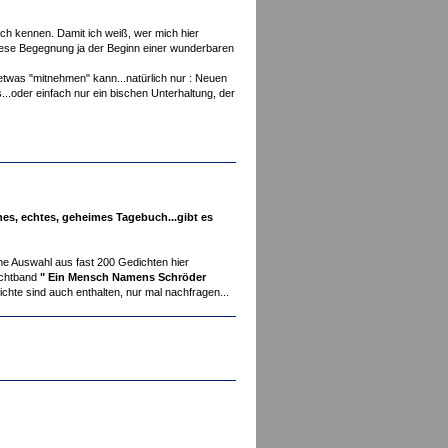
ich kennen. Damit ich weiß, wer mich hier
 diese Begegnung ja der Beginn einer wunderbaren
was "mitnehmen" kann...natürlich nur : Neuen
..oder einfach nur ein bischen Unterhaltung, der
hes, echtes, geheimes Tagebuch...gibt es
ine Auswahl aus fast 200 Gedichten hier
ichtband
" Ein Mensch Namens Schröder
hte sind auch enthalten, nur mal nachfragen...