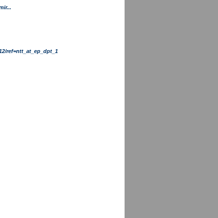
ir...
2/ref=ntt_at_ep_dpt_1