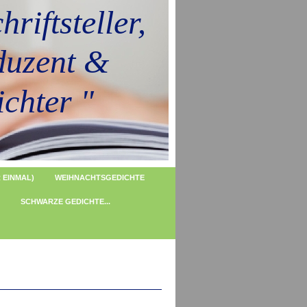
riftsteller,
uzent &
hter "
 EINMAL)
WEIHNACHTSGEDICHTE
SCHWARZE GEDICHTE...