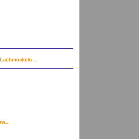
 Lachmuskeln ...
w...