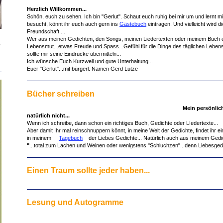
Herzlich Willkommen...
Schön, euch zu sehen. Ich bin "Gerlut". Schaut euch ruhig bei mir um und lernt m
besucht, könnt ihr euch auch gern ins
Gästebuch
eintragen. Und vielleicht wird
Freundschaft ...
Wer aus meinen Gedichten, den Songs, meinen Liedertexten oder meinem Buch et
n
Lebensmut...etwas Freude und Spass...Gefühl für die Dinge des täglichen Lebens.
sollte mir seine Eindrücke übermitteln...
Ich wünsche Euch Kurzweil und gute Unterhaltung...
Euer "Gerlut"...mit bürgerl. Namen Gerd Lutze
Bücher schreiben
Mein persönlic
natürlich nicht...
Wenn ich schreibe, dann schon ein richtiges Buch, Gedichte oder LIedertexte...
Aber damit Ihr mal reinschnuppern könnt, in meine Welt der Gedichte, findet ihr e
in meinem
Tagebuch
der Liebes Gedichte... Natürlich auch aus meinem Ged
"
...total zum Lachen und Weinen oder wenigstens "Schluchzen"...denn Liebesgedic
Einen Traum sollte jeder haben...
Lesung und Autogramme