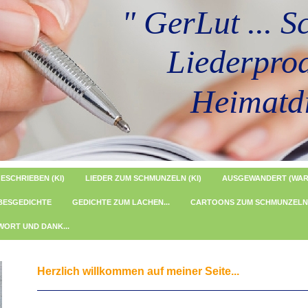
" GerLut ... Sch
Liederprod
Heimatdic
ESCHRIEBEN (KI)
LIEDER ZUM SCHMUNZELN (KI)
AUSGEWANDERT (WAR
BESGEDICHTE
GEDICHTE ZUM LACHEN...
CARTOONS ZUM SCHMUNZELN
WORT UND DANK...
Herzlich willkommen auf meiner Seite...