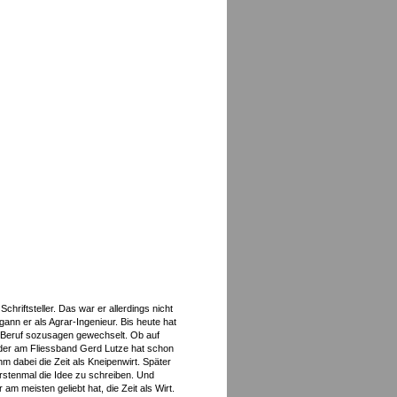
chriftsteller. Das war er allerdings nicht
ann er als Agrar-Ingenieur. Bis heute hat
n Beruf sozusagen gewechselt. Ob auf
oder am Fliessband Gerd Lutze hat schon
ihm dabei die Zeit als Kneipenwirt. Später
stenmal die Idee zu schreiben. Und
 am meisten geliebt hat, die Zeit als Wirt.