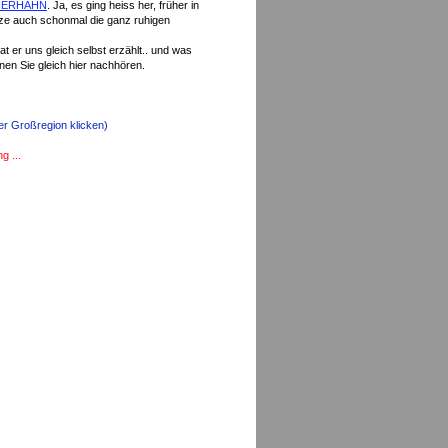
BIERHAHN
. Ja, es ging heiss her, früher in
tze auch schonmal die ganz ruhigen
 er uns gleich selbst erzählt.. und was
nen Sie gleich hier nachhören.
er Großregion klicken)
g ...