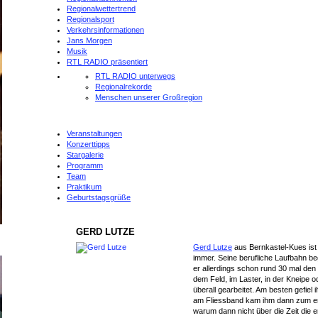
Regionalwettertrend
Regionalsport
Verkehrsinformationen
Jans Morgen
Musik
RTL RADIO präsentiert
RTL RADIO unterwegs
Regionalrekorde
Menschen unserer Großregion
Veranstaltungen
Konzerttipps
Stargalerie
Programm
Team
Praktikum
Geburtstagsgrüße
GERD LUTZE
Gerd Lutze
aus Bernkastel-Kues ist S
immer. Seine berufliche Laufbahn beg
er allerdings schon rund 30 mal de
dem Feld, im Laster, in der Kneipe 
überall gearbeitet. Am besten gefiel 
am Fliessband kam ihm dann zum er
warum dann nicht über die Zeit die er