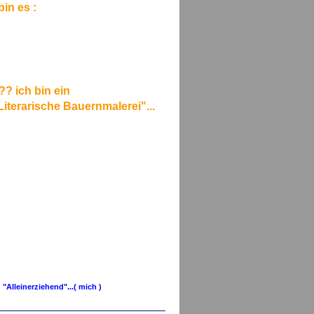
bin es :
?? ich bin ein
iterarische Bauernmalerei"...
 "Alleinerziehend"...( mich )